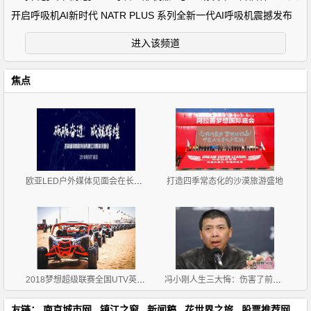
开启呼吸机AI新时代 NATR PLUS 系列全新一代AI呼吸机震撼发布
进入该频道
焦点
欧亚LED户外媒体见面会在长春召开
打造四季常态化的沙漠旅游盛地
2018梦想超级联赛全国UTV英雄会圆满闭幕
冯小刚人生三大悔：伤害了前妻 不能和徐帆生育(1)
友链：
南京城市网
镇江之窗
新闻稿
花世界之旅
股票推荐网