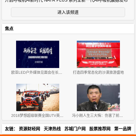
开启呼吸机AI新时代 NATR PLUS 系列全新一代AI呼吸机震撼发布
进入该频道
焦点
欧亚LED户外媒体见面会在长春召开
打造四季常态化的沙漠旅游盛地
2018梦想超级联赛全国UTV英雄会圆满闭幕
冯小刚人生三大悔：伤害了前妻 不能和徐帆生育(1)
友链：
资源财经网
天津热线
苏城门户网
股票推荐网
第一品牌