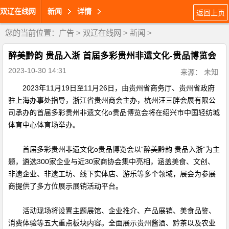
双辽在线网
新闻
详情
返回上页
您的当前位置：
广告
>
双辽在线网
>
新闻
>
醉美黔韵 贵品入浙 首届多彩贵州非遗文化-贵品博览会
2023-10-30 14:31
来源： 未知
2023年11月19日至11月26日，由贵州省商务厅、贵州省政府
驻上海办事处指导，浙江省贵州商会主办，杭州汪三胖会展有限公
司承办的首届多彩贵州非遗文化o贵品博览会将在绍兴市中国轻纺城
体育中心体育场举办。
首届多彩贵州非遗文化o贵品博览会以“醉美黔韵 贵品入浙”为主
题，遴选300家企业与近30家商协会集中亮相，涵盖美食、文创、
非遗企业、非遗工坊、线下实体店、游乐等多个领域，展会为参展
商提供了多方位展示展销活动平台。
活动现场将设置主题展馆、企业推介、产品展销、美食品鉴、
消费体验等五大重点板块内容。全面展示贵州酱酒、黔茶以及农业