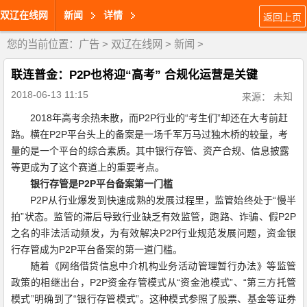
双辽在线网
新闻
详情
返回上页
您的当前位置：
广告
>
双辽在线网
>
新闻
>
联连普金：P2P也将迎“高考” 合规化运营是关键
2018-06-13 11:15
来源： 未知
2018年高考余热未散，而P2P行业的“考生们”却还在大考前赶
路。横在P2P平台头上的备案是一场千军万马过独木桥的较量，考
量的是一个平台的综合素质。其中银行存管、资产合规、信息披露
等更成为了这个赛道上的重要考点。
银行存管是P2P平台备案第一门槛
P2P从行业爆发到快速成熟的发展过程里，监管始终处于“慢半
拍”状态。监管的滞后导致行业缺乏有效监管，跑路、诈骗、假P2P
之名的非法活动频发，为有效解决P2P行业规范发展问题，资金银
行存管成为P2P平台备案的第一道门槛。
随着《网络借贷信息中介机构业务活动管理暂行办法》等监管
政策的相继出台，P2P资金存管模式从“资金池模式”、“第三方托管
模式”明确到了“银行存管模式”。这种模式参照了股票、基金等证券