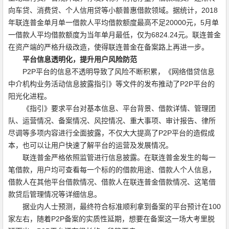
向车贷、消费贷、个人信用贷等小额普惠借款领域。据统计，2018
年联连普金单月单一借款人平均借款额度最高不足20000元，5月单
一借款人平均借款额度为当年单月最低，仅为6824.24元。联连普金
在资产端的严格升级改造，使得联连普金在备案路上再进一步。
平台信息透明化，提升用户风险防范
P2P平台的信息不透明导致了风险不断积累，《网络借贷信息
中介机构业务活动信息披露指引》等文件的发布推动了P2P平台的
阳光化进程。
《指引》要求平台对基本信息、平台背景、借款详情、管理团
队、运营情况、备案情况、风控情况、重大事项、审计报告、律所
尽调等多项内容进行全面披露，不仅大大提高了P2P平台的造假成
本，也可以让用户快速了解平台的运营及发展情况。
联连普金严格依照监管进行信息披露。在联连普金发生的每一
笔借款，用户均可查看每一个标的的借款用途、借款人个人信息，
借款人在其他平台借款情况、借款人在联连普金借款情况、这笔借
款贷后管理情况等详细信息。
据业内人士预测，最终符合标准顺利拿到备案的平台预计在100
家左右，随着P2P备案的实质性延期，想要在备案这一场大考里脱