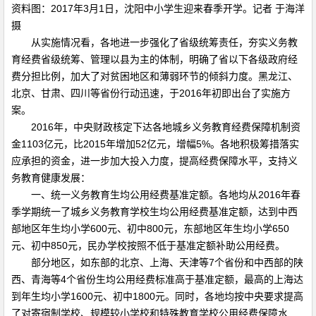
资料图：2017年3月1日，沈阳中小学生迎来春季开学。记者 于海洋
摄
从实施情况看，各地进一步强化了省级统筹责任，夯实义务教
育经费省级统筹、管理以县为主的体制，明确了省以下各级政府经
费分担比例，加大了对贫困地区和薄弱环节的倾斜力度。黑龙江、
北京、甘肃、四川等省份行动迅速，于2016年初即出台了实施方
案。
2016年，中央财政核定下达各地城乡义务教育经费保障机制资
金1103亿元，比2015年增加52亿元，增幅5%。各地积极筹措落实
应承担的资金，进一步加大投入力度，提高经费保障水平，支持义
务教育健康发展：
一、统一义务教育生均公用经费基准定额。各地均从2016年春
季学期统一了城乡义务教育学校生均公用经费基准定额，达到中西
部地区年生均小学600元、初中800元，东部地区年生均小学650
元、初中850元，民办学校按照不低于基准定额补助公用经费。
部分地区，如东部的北京、上海、天津等7个省份和中西部的陕
西、青海等4个省份生均公用经费标准高于基准定额，最高的上海达
到年生均小学1600元、初中1800元。同时，各地均按中央要求提高
了对寄宿制学校、规模较小学校和特殊教育学校公用经费保障水