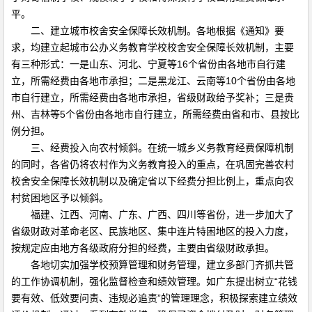
平。
二、建立城市校舍安全保障长效机制。各地根据《通知》要
求，均建立起城市公办义务教育学校校舍安全保障长效机制，主要
有三种形式：一是山东、河北、宁夏等16个省份由各地市自行建
立，所需经费由各地市承担；二是黑龙江、云南等10个省份由各地
市自行建立，所需经费由各地市承担，省级财政给予奖补；三是贵
州、吉林等5个省份由各地市自行建立，所需经费由省和市、县按比
例分担。
三、经费投入向农村倾斜。在统一城乡义务教育经费保障机制
的同时，各省仍将农村作为义务教育投入的重点，在巩固完善农村
校舍安全保障长效机制以及确定省以下经费分担比例上，重点向农
村贫困地区予以倾斜。
福建、江西、河南、广东、广西、四川等省份，进一步加大了
省级财政对革命老区、民族地区、集中连片特困地区的投入力度，
按规定应由地方各级政府分担的经费，主要由省级财政承担。
各地切实加强学校预算管理和财务管理，建立多部门齐抓共管
的工作协调机制，强化监督检查和绩效管理。如广东提出树立“花钱
要有效、低效要问责、违规必追责”的管理理念，积极探索建立绩效