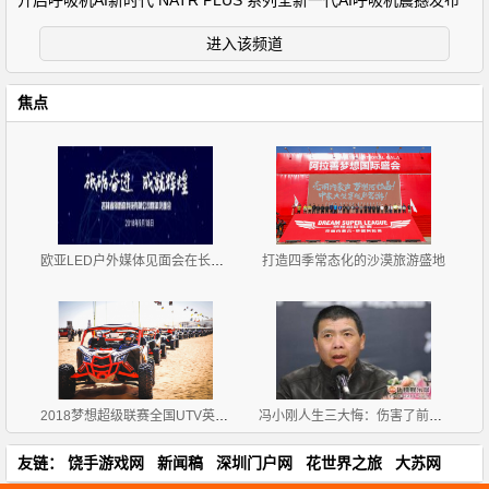
开启呼吸机AI新时代 NATR PLUS 系列全新一代AI呼吸机震撼发布
进入该频道
焦点
欧亚LED户外媒体见面会在长春召开
打造四季常态化的沙漠旅游盛地
2018梦想超级联赛全国UTV英雄会圆满闭幕
冯小刚人生三大悔：伤害了前妻 不能和徐帆生育(1)
友链：
饶手游戏网
新闻稿
深圳门户网
花世界之旅
大苏网