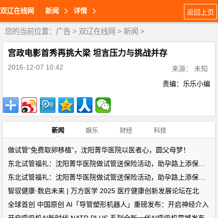
双辽在线网
新闻
详情
返回上页
您的当前位置：
广告
>
双辽在线网
>
新闻
>
宫政电影首秀再挑大梁 坦言压力与挑战并存
2016-12-07 10:42
来源： 未知
责编：乐乐小编
新闻
娱乐
财经
科技
做试管“免费取卵移植”，沈阳菁华医院以医者心，圆父母梦！
东北试管福礼：沈阳菁华医院做试管送保险活动，助孕路上添保障！
东北试管福礼：沈阳菁华医院做试管送保险活动，助孕路上添保障！
智驭健康·数启未来 | 万方医学 2025 医疗健康创新发展论坛在北
全球首创 中国原创 AI「导管塑形机器人」重磅发布：开启神经介入